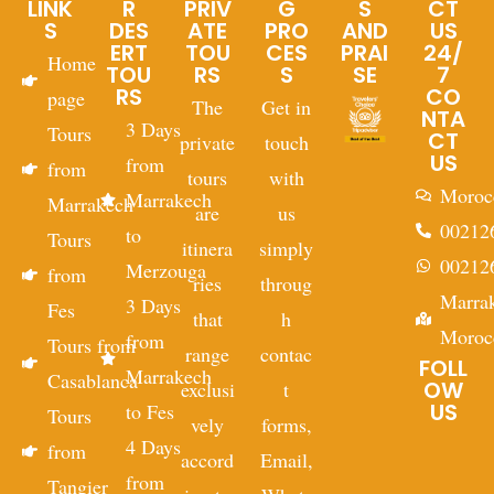
LINK
R
PRIV
G
S
CT
S
DES
ATE
PRO
AND
US
ERT
TOU
CES
PRAI
24/
Home
TOU
RS
S
SE
7
RS
CO
page
The
Get in
NTA
3 Days
Tours
CT
private
touch
US
from
from
tours
with
Moroc
Marrakech
Marrakech
are
us
00212
to
Tours
itinera
simply
00212
Merzouga
from
ries
throug
Marra
3 Days
Fes
that
h
Moroc
from
Tours from
range
contac
FOLL
Marrakech
Casablanca
OW
exclusi
t
US
to Fes
Tours
vely
forms,
4 Days
from
accord
Email,
from
Tangier