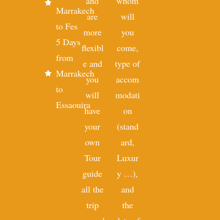
and
whom
Marrakech
are
will
to Fes
more
you
5 Days
flexibl
come,
from
e and
type of
Marrakech
you
accom
to
will
modati
Essaouira
have
on
your
(stand
own
ard,
Tour
Luxur
guide
y …),
all the
and
trip
the