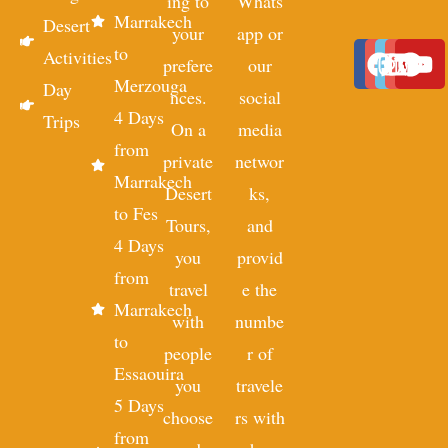
ing to
Whats
Marrakech
Desert
your
app or
to
Activities
prefere
our
Merzouga
Day
nces.
social
4 Days
Trips
On a
media
from
private
networ
Marrakech
Desert
ks,
to Fes
Tours,
and
4 Days
you
provid
from
travel
e the
Marrakech
with
numbe
to
people
r of
Essaouira
you
travele
5 Days
choose
rs with
from