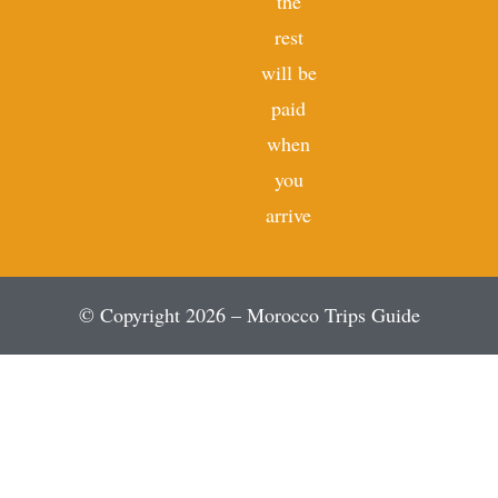
the
rest
will be
paid
when
you
arrive
© Copyright 2026 – Morocco Trips Guide