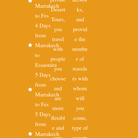
Marrakech
Desert
ks,
to Fes
Tours,
and
4 Days
you
provid
from
travel
e the
Marrakech
with
numbe
to
people
r of
Essaouira
you
travele
5 Days
choose
rs with
from
and
whom
Marrakech
are
will
to Fes
more
you
5 Days
flexibl
come,
from
e and
type of
Marrakech
you
accom