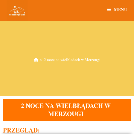
MENU
>
2 noce na wielbladach w Merzougi
2 NOCE NA WIELBŁĄDACH W
MERZOUGI
PRZEGLĄD: