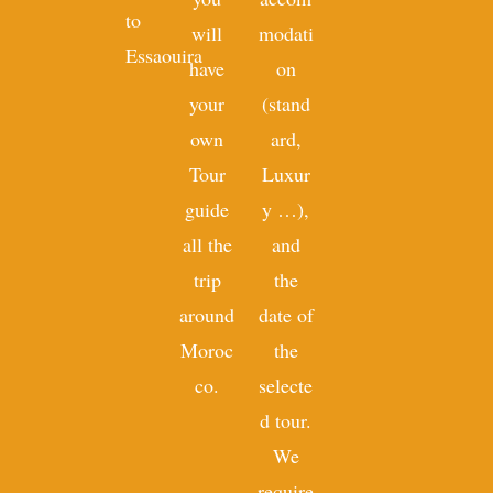
to
will
modati
Essaouira
have
on
your
(stand
own
ard,
Tour
Luxur
guide
y …),
all the
and
trip
the
around
date of
Moroc
the
co.
selecte
d tour.
We
require