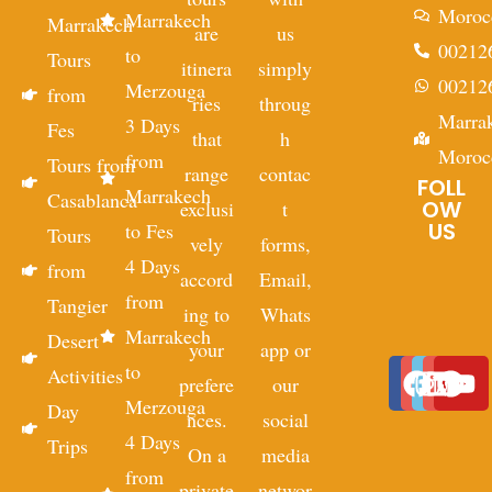
Moroc
Marrakech
Marrakech
are
us
00212
to
Tours
itinera
simply
00212
Merzouga
from
ries
throug
Marra
3 Days
Fes
that
h
Moroc
from
Tours from
range
contac
FOLL
Marrakech
Casablanca
OW
exclusi
t
US
to Fes
Tours
vely
forms,
4 Days
from
accord
Email,
from
Tangier
ing to
Whats
Marrakech
Desert
your
app or
to
Activities
prefere
our
Merzouga
Day
nces.
social
4 Days
Trips
On a
media
from
private
networ