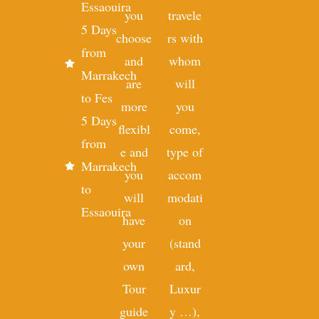
Essaouira
you
travele
5 Days
choose
rs with
from
and
whom
Marrakech
are
will
to Fes
more
you
5 Days
flexibl
come,
from
e and
type of
Marrakech
you
accom
to
will
modati
Essaouira
have
on
your
(stand
own
ard,
Tour
Luxur
guide
y …),