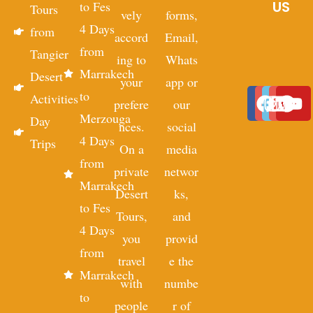
US
to Fes
Tours
vely
forms,
4 Days
from
accord
Email,
from
Tangier
ing to
Whats
Marrakech
Desert
your
app or
to
Activities
prefere
our
Merzouga
Day
nces.
social
4 Days
Trips
On a
media
from
private
networ
Marrakech
Desert
ks,
to Fes
Tours,
and
4 Days
you
provid
from
travel
e the
Marrakech
with
numbe
to
people
r of