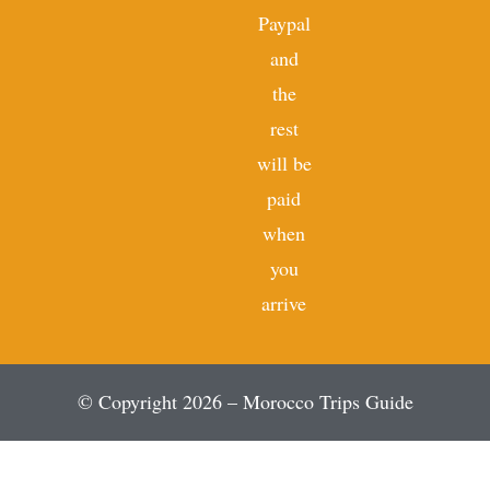
Paypal
and
the
rest
will be
paid
when
you
arrive
© Copyright 2026 – Morocco Trips Guide