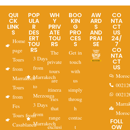
QUI
POP
WH
BOO
AW
CO
CK
ULA
Y
KIN
ARD
NTA
LINK
R
PRIV
G
S
CT
S
DES
ATE
PRO
AND
US
ERT
TOU
CES
PRAI
24/
Home
TOU
RS
S
SE
7
RS
CO
page
The
Get in
NTA
3 Days
Tours
CT
private
touch
US
from
from
tours
with
Moroc
Marrakech
Marrakech
are
us
00212
to
Tours
itinera
simply
00212
Merzouga
from
ries
throug
Marra
3 Days
Fes
that
h
Moroc
from
Tours from
range
contac
FOLL
Marrakech
Casablanca
OW
exclusi
t