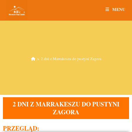
MENU
>
2 dni z Marrakeszu do pustyni Zagora
2 DNI Z MARRAKESZU DO PUSTYNI
ZAGORA
PRZEGLĄD: