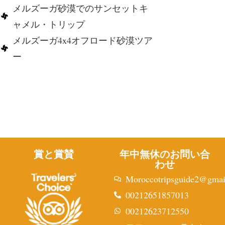
メルズーガ砂漠でのサンセットキ
ャメル・トリップ
メルズーガ4x4オフロード砂漠ツア
ー
賞と賞賛
年中無休のお問い合
わせ
Moroccotripsguide2@gmai
00212651857013
00212623712550