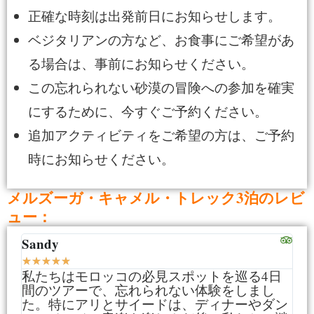
正確な時刻は出発前日にお知らせします。
ベジタリアンの方など、お食事にご希望があ
る場合は、事前にお知らせください。
この忘れられない砂漠の冒険への参加を確実
にするために、今すぐご予約ください。
追加アクティビティをご希望の方は、ご予約
時にお知らせください。
メルズーガ・キャメル・トレック3泊のレビ
ュー：
Sandy
Jul
★
★
★
★
★
★
★
私たちはモロッコの必見スポットを巡る4日
誕
間のツアーで、忘れられない体験をしまし
泊
た。特にアリとサイードは、ディナーやダン
ず