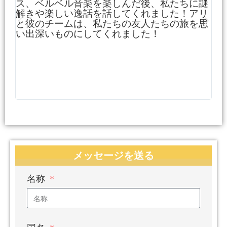
ス、ベルベル音楽を楽しんだ後、私たちに謎
な
解きや楽しい逸話を話してくれました！アリ
そ
と彼のチームは、私たちの友人たちの旅を思
ら
い出深いものにしてくれました！
い
文
ム
話
を
を
を
メッセージを送る
名称