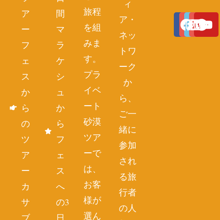
ィ
旅程
ア
間
ア・
を組
ー
マ
ネッ
みま
フ
ラ
トワ
す。
ェ
ケ
ーク
プラ
ス
シ
か
イベ
か
ュ
ら、
ート
ら
か
ご一
砂漠
の
ら
緒に
ツア
ツ
フ
参加
ーで
ア
ェ
され
は、
ー
ス
る旅
お客
カ
へ
行者
様が
サ
の3
の人
選ん
ブ
日