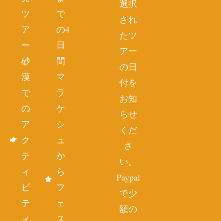
選択
ツ
で
され
ア
の4
たツ
ー
日
アー
砂
間
の日
漠
マ
付を
で
ラ
お知
の
ケ
らせ
ア
シ
くだ
ク
ュ
さ
テ
か
い。
ィ
ら
Paypal
ビ
フ
で少
テ
ェ
額の
ィ
ス