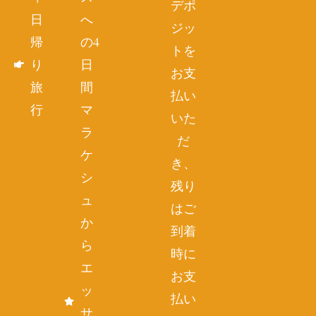
デポ
日
へ
ジッ
帰
の4
トを
り
日
お支
旅
間
払い
行
マ
いた
ラ
だ
ケ
き、
シ
残り
ュ
はご
か
到着
ら
時に
エ
お支
ッ
払い
サ