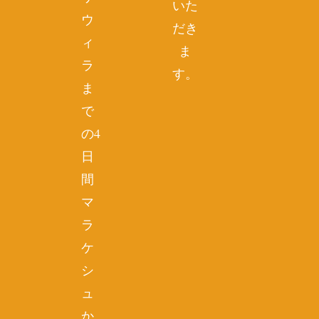
いた
ウ
だき
ィ
ま
ラ
す。
ま
で
の4
日
間
マ
ラ
ケ
シ
ュ
か