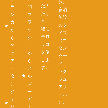
数、
だ人
ラ
間
宿泊
たち
ン
マ
施設
と一
カ
ラ
のタ
緒に
か
ケ
イプ
モロ
ら
シ
（ス
ッコ
の
ュ
タン
を旅
ツ
か
ダー
しま
ア
ら
ド、
す。
ー
メ
ラグ
タ
ル
ジュ
ン
ズ
アリ
ジ
ー
ー…
ェ
ガ
）、
発
ま