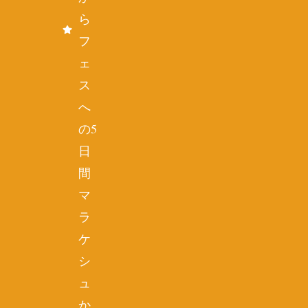
ら
フ
ェ
ス
へ
の5
日
間
マ
ラ
ケ
シ
ュ
か