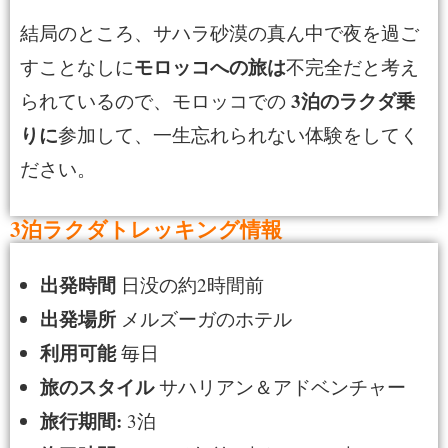
結局のところ、サハラ砂漠の真ん中で夜を過ご
モロッコへの旅は
すことなしに
不完全だと考え
3泊のラクダ乗
られているので、モロッコでの
りに
参加して、一生忘れられない体験をしてく
ださい。
3泊ラクダトレッキング情報
出発時間
日没の約2時間前
出発場所
メルズーガのホテル
利用可能
毎日
旅のスタイル
サハリアン＆アドベンチャー
旅行期間:
3泊