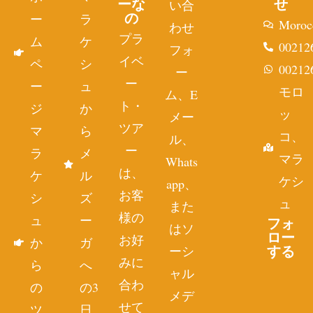
ーな
せ
い合
の
ー
ラ
Moroc
わせ
プラ
ム
ケ
00212
フォ
イベ
ペ
シ
00212
ー
ー
ー
ュ
モロ
ム、E
ト・
ジ
か
ッ
メー
ツア
マ
ら
コ、
ル、
ー
ラ
メ
マラ
Whats
は、
ケ
ル
ケシ
app、
お客
シ
ズ
ュ
また
様の
ュ
ー
フォ
はソ
ロー
お好
か
ガ
する
ーシ
みに
ら
へ
ャル
合わ
の
の3
メデ
せて
ツ
日