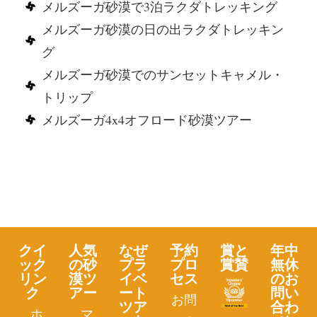
メルズーガ砂漠で3泊ラクダトレッキング
メルズーガ砂漠の日の出ラクダトレッキン
グ
メルズーガ砂漠でのサンセットキャメル・
トリップ
メルズーガ4x4オフロード砂漠ツアー
クイ
人気
なぜ
予約
賞と
年中
ック
の砂
プラ
プロ
賞賛
無休
リン
漠ツ
イベ
セス
のお
ク
アー
ート
問い
お問
ツア
合わ
ホ
マ