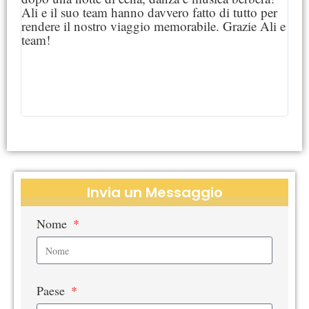
Ali e il suo team hanno davvero fatto di tutto per
get
rendere il nostro viaggio memorabile. Grazie Ali e
wit
team!
of 
bei
the
the
for
com
Invia un Messaggio
Nome
Paese