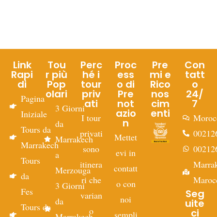
Link
Tou
Perc
Proc
Pre
Con
Rapi
r più
hé i
ess
mi e
tatt
di
Pop
tour
o di
Rico
o
olari
priv
Pre
nos
24/
Pagina
ati
not
cim
7
3 Giorni
azio
enti
Iniziale
I tour
Moroc
n
da
Tours da
privati
00212
Mettet
Marrakech
Marrakech
sono
00212
evi in
a
Tours
itinera
Marra
contatt
Merzouga
da
ri che
Maroc
o con
3 Giorni
Fes
Seg
varian
noi
da
uite
Tours da
o
ci
sempli
Marrakech