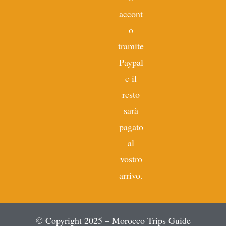
accont
o
tramite
Paypal
e il
resto
sarà
pagato
al
vostro
arrivo.
© Copyright 2025 – Morocco Trips Guide