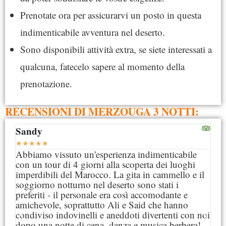
Prenotate ora per assicurarvi un posto in questa
indimenticabile avventura nel deserto.
Sono disponibili attività extra, se siete interessati a
qualcuna, fatecelo sapere al momento della
prenotazione.
RECENSIONI DI MERZOUGA 3 NOTTI:
Sandy
Jul
★
★
★
★
★
★
★
Abbiamo vissuto un'esperienza indimenticabile
It 
con un tour di 4 giorni alla scoperta dei luoghi
gon
imperdibili del Marocco. La gita in cammello e il
nig
soggiorno notturno nel deserto sono stati i
The
preferiti - il personale era così accomodante e
the
amichevole, soprattutto Ali e Said che hanno
bed
condiviso indovinelli e aneddoti divertenti con noi
del
dopo una notte di cena, danza e musica berbera!
wal