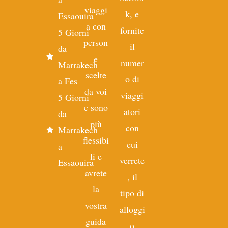
viaggi
k, e
Essaouira
a con
fornite
5 Giorni
person
il
da
e
numer
Marrakech
scelte
o di
a Fes
da voi
viaggi
5 Giorni
e sono
atori
da
più
con
Marrakech
flessibi
cui
a
li e
verrete
Essaouira
avrete
, il
la
tipo di
vostra
alloggi
guida
o