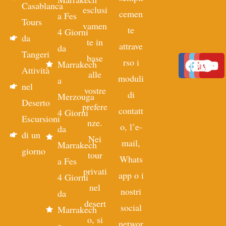
Casablanca
esclusi
cemen
a Fes
Tours
vamen
te
4 Giorni
da
te in
attrave
da
Tangeri
base
rso i
Marrakech
Attività
alle
moduli
a
nel
vostre
di
Merzouga
Deserto
prefere
contatt
4 Giorni
Escursioni
nze.
o, l’e-
da
di un
Nei
mail,
Marrakech
giorno
tour
Whats
a Fes
privati
app o i
4 Giorni
nel
nostri
da
desert
social
Marrakech
o, si
networ
a