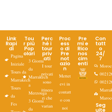
Link
Tou
Perc
Proc
Pre
Con
Rapi
r più
hé i
ess
mi e
tatt
di
Pop
tour
o di
Rico
o
olari
priv
Pre
nos
24/
Pagina
ati
not
cim
7
3 Giorni
azio
enti
Iniziale
I tour
Moroc
n
da
Tours da
privati
00212
Mettet
Marrakech
Marrakech
sono
00212
evi in
a
Tours
itinera
Marra
contatt
Merzouga
da
ri che
Maroc
o con
3 Giorni
Fes
Seg
varian
noi
da
uite
Tours da