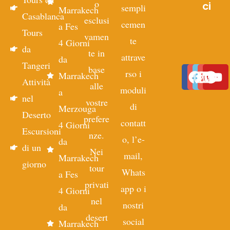
o
ci
sempli
Marrakech
Casablanca
esclusi
cemen
a Fes
Tours
vamen
te
4 Giorni
da
te in
attrave
da
Tangeri
base
rso i
Marrakech
Attività
alle
moduli
a
nel
vostre
di
Merzouga
Deserto
prefere
contatt
4 Giorni
Escursioni
nze.
o, l’e-
da
di un
Nei
mail,
Marrakech
giorno
tour
Whats
a Fes
privati
app o i
4 Giorni
nel
nostri
da
desert
social
Marrakech