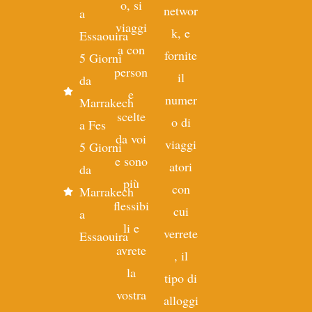
o, si
networ
a
viaggi
k, e
Essaouira
a con
fornite
5 Giorni
person
il
da
e
numer
Marrakech
scelte
o di
a Fes
da voi
viaggi
5 Giorni
e sono
atori
da
più
con
Marrakech
flessibi
cui
a
li e
verrete
Essaouira
avrete
, il
la
tipo di
vostra
alloggi