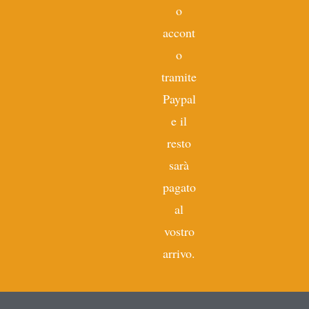
o
accont
o
tramite
Paypal
e il
resto
sarà
pagato
al
vostro
arrivo.