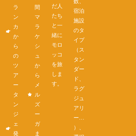
数、
だ人
ラ
間
宿泊
たち
ン
マ
施設
と一
カ
ラ
のタ
緒に
か
ケ
イプ
モロ
ら
シ
（ス
ッコ
の
ュ
タン
を旅
ツ
か
ダー
しま
ア
ら
ド、
す。
ー
メ
ラグ
タ
ル
ジュ
ン
ズ
アリ
ジ
ー
ー…
ェ
ガ
）、
発
ま