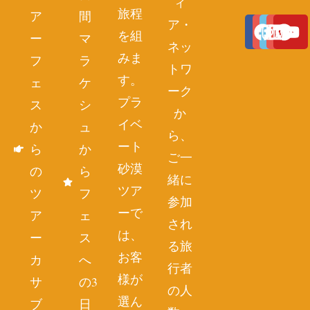
ィ
旅程
ア
間
ア・
を組
ー
マ
ネッ
みま
フ
ラ
トワ
す。
ェ
ケ
ーク
プラ
ス
シ
か
イベ
か
ュ
ら、
ート
ら
か
ご一
砂漠
の
ら
緒に
ツア
ツ
フ
参加
ーで
ア
ェ
され
は、
ー
ス
る旅
お客
カ
へ
行者
様が
サ
の3
の人
選ん
ブ
日