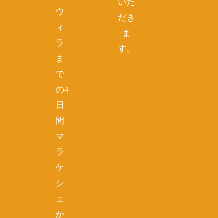
いた
ウ
だき
ィ
ま
ラ
す。
ま
で
の4
日
間
マ
ラ
ケ
シ
ュ
か