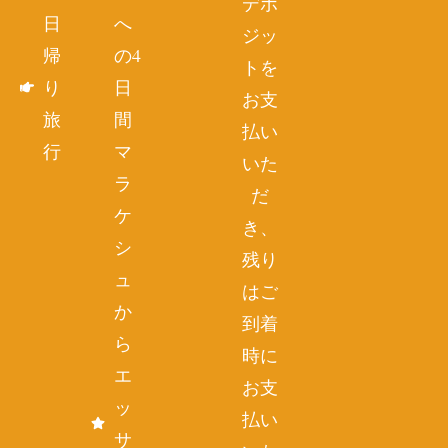
デポ
日
へ
ジッ
帰
の4
トを
り
日
お支
旅
間
払い
行
マ
いた
ラ
だ
ケ
き、
シ
残り
ュ
はご
か
到着
ら
時に
エ
お支
ッ
払い
サ