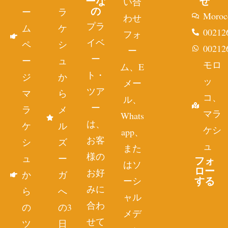
ーな
せ
い合
の
ー
ラ
Moroc
わせ
プラ
ム
ケ
00212
フォ
イベ
ペ
シ
00212
ー
ー
ー
ュ
モロ
ム、E
ト・
ジ
か
ッ
メー
ツア
マ
ら
コ、
ル、
ー
ラ
メ
マラ
Whats
は、
ケ
ル
ケシ
app、
お客
シ
ズ
ュ
また
様の
ュ
ー
フォ
はソ
ロー
お好
か
ガ
する
ーシ
みに
ら
へ
ャル
合わ
の
の3
メデ
せて
ツ
日