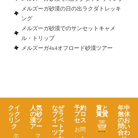
メルズーガ砂漠の日の出ラクダトレッキ
ング
メルズーガ砂漠でのサンセットキャメ
ル・トリップ
メルズーガ4x4オフロード砂漠ツアー
クイ
人気
なぜ
予約
賞と
年中
ック
の砂
プラ
プロ
賞賛
無休
リン
漠ツ
イベ
セス
のお
ク
アー
ート
問い
お問
ツア
合わ
ホ
マ