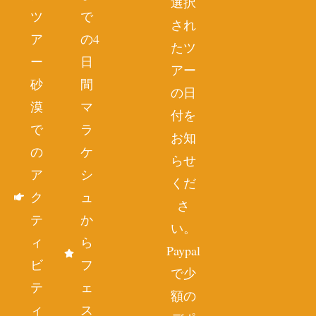
選択
ツ
で
され
ア
の4
たツ
ー
日
アー
砂
間
の日
漠
マ
付を
で
ラ
お知
の
ケ
らせ
ア
シ
くだ
ク
ュ
さ
テ
か
い。
ィ
ら
Paypal
ビ
フ
で少
テ
ェ
額の
ィ
ス