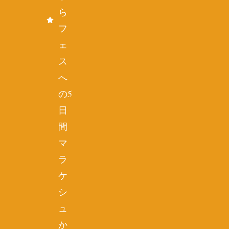
ら
フ
ェ
ス
へ
の5
日
間
マ
ラ
ケ
シ
ュ
か