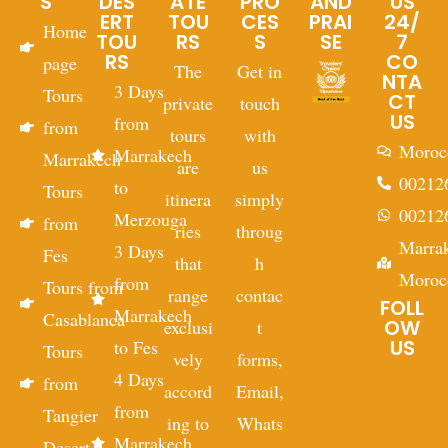
S
DES
ATE
PRO
AND
US
ERT
TOU
CES
PRAI
24/
Home
TOU
RS
S
SE
7
RS
CO
page
The
Get in
NTA
3 Days
Tours
CT
private
touch
US
from
from
tours
with
Moroc
Marrakech
Marrakech
are
us
00212
to
Tours
itinera
simply
00212
Merzouga
from
ries
throug
Marra
3 Days
Fes
that
h
Moroc
from
Tours from
range
contac
FOLL
Marrakech
Casablanca
OW
exclusi
t
US
to Fes
Tours
vely
forms,
4 Days
from
accord
Email,
from
Tangier
ing to
Whats
Marrakech
Desert