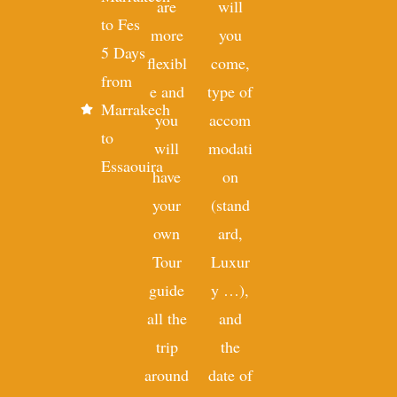
are
will
to Fes
more
you
5 Days
flexibl
come,
from
e and
type of
Marrakech
you
accom
to
will
modati
Essaouira
have
on
your
(stand
own
ard,
Tour
Luxur
guide
y …),
all the
and
trip
the
around
date of