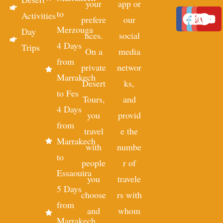
your
app or
to
Activities
prefere
our
Merzouga
Day
nces.
social
4 Days
Trips
On a
media
from
private
networ
Marrakech
Desert
ks,
to Fes
Tours,
and
4 Days
you
provid
from
travel
e the
Marrakech
with
numbe
to
people
r of
Essaouira
you
travele
5 Days
choose
rs with
from
and
whom
Marrakech