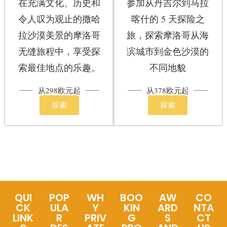
在充满文化、历史和
参加从丹吉尔到马拉
令人叹为观止的撒哈
喀什的 5 天探险之
拉沙漠美景的摩洛哥
旅，探索摩洛哥从海
无缝旅程中，享受探
滨城市到金色沙漠的
索最佳地点的乐趣。
不同地貌
从298欧元起
从378欧元起
探索
探索
QUI
POP
WH
BOO
AW
CO
CK
ULA
Y
KIN
ARD
NTA
LINK
R
PRIV
G
S
CT