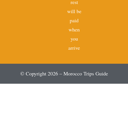
rest
will be
paid
when
you
arrive
© Copyright 2026 – Morocco Trips Guide