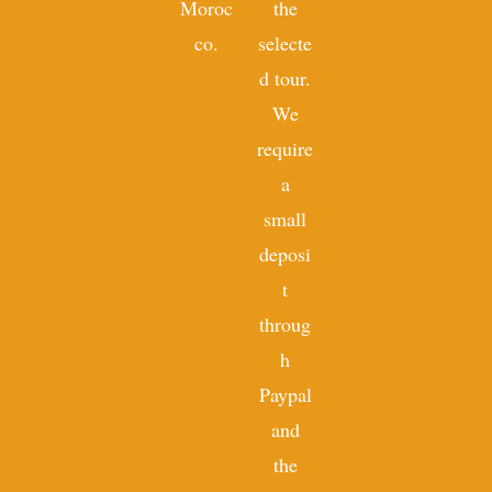
Moroc
the
co.
selecte
d tour.
We
require
a
small
deposi
t
throug
h
Paypal
and
the