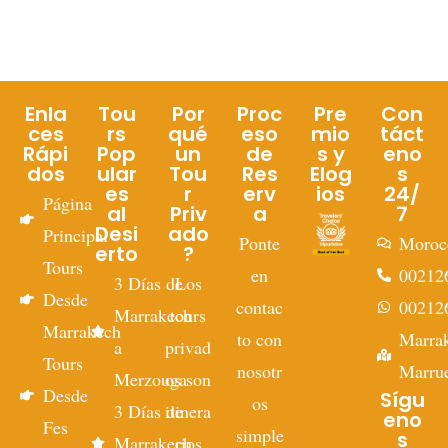
Enla
Tou
Por
Proc
Pre
Con
ces
rs
qué
eso
mio
táct
Rápi
Pop
un
de
s y
eno
dos
ular
Tou
Res
Elog
s
es
r
erv
ios
24/
Página
al
Priv
a
7
Desi
ado
Principal
Ponte
Moroc
erto
?
Tours
en
00212
3 Días de
Los
Desde
contac
00212
Marrakech
tours
Marrakech
to con
Marra
a
privad
Tours
nosotr
Marru
Merzouga
os son
Desde
Sígu
os
3 Días de
itinera
eno
Fes
simple
s
Marrakech
rios