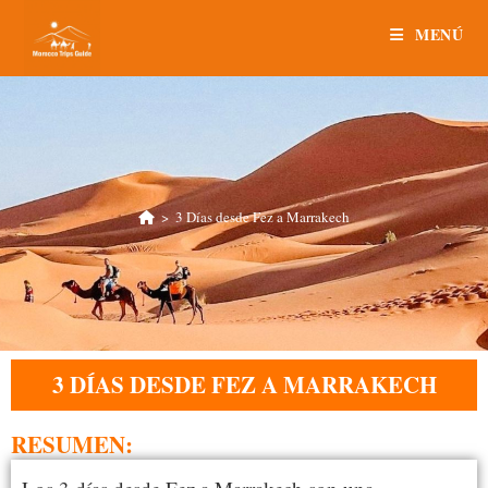
MENÚ
>
3 Días desde Fez a Marrakech
3 DÍAS DESDE FEZ A MARRAKECH
RESUMEN: