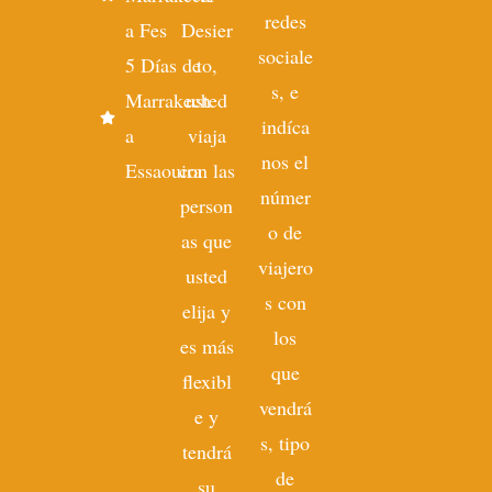
redes
a Fes
Desier
sociale
5 Días de
to,
s, e
Marrakech
usted
indíca
a
viaja
nos el
Essaouira
con las
númer
person
o de
as que
viajero
usted
s con
elija y
los
es más
que
flexibl
vendrá
e y
s, tipo
tendrá
de
su