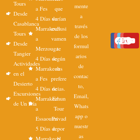
Tours
mente
a Fes
que
Desde
a
4 Días de
varían
Casablanca
través
Marrakech
exclusi
Tours
de los
a
vamen
Desde
formul
Merzouga
te
Tangier
arios
4 Días de
según
Actividades
de
Marrakech
sus
en el
contac
a Fes
prefere
Desierto
to,
4 Días de
ncias.
Excursiones
Email,
Marrakech
En un
de Un Día
Whats
a
Tour
app o
Essaouira
Privad
nuestr
5 Días de
o por
as
Marrakech
el