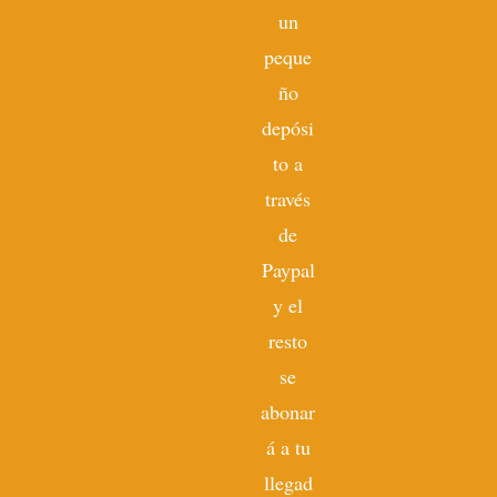
un
peque
ño
depósi
to a
través
de
Paypal
y el
resto
se
abonar
á a tu
llegad